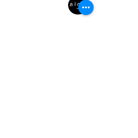
garantir compras com segurança.
LOCALIZAÇÃO
Rua de 9 de Julho, 28
4050-433
, Porto
Atendimento exclusivamente online
e por telefone***
ENCOMENDAS
Para garantir o seu horário
de entrega e a frescura
& qualidade da sua refeição,
aceitamos encomendas até
às 21h da véspera do dia de
entrega desejado