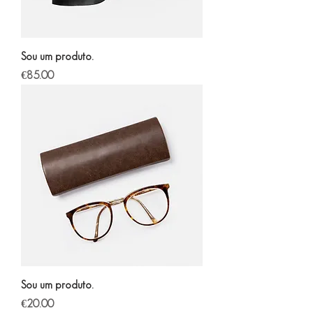
Sou um produto.
Price
€85.00
Sou um produto.
Price
€20.00