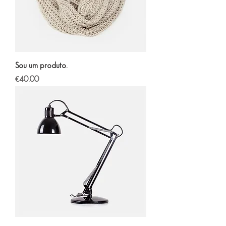
Sou um produto.
Price
€40.00