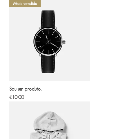
Mais vendido
Sou um produto.
Price
€10.00