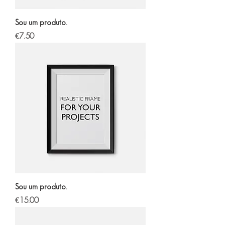
Sou um produto.
Price
€7.50
Sou um produto.
Price
€15.00