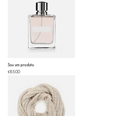
Sou um produto.
Price
€85.00