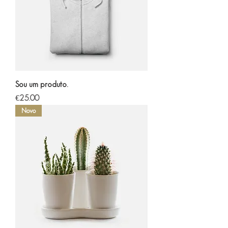
Sou um produto.
Price
€25.00
Novo